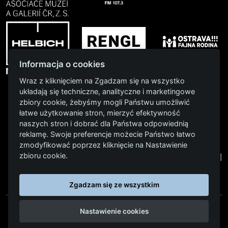
Informacja o cookies
Wraz z kliknięciem na Zgadzam się na wszystko
układają się techniczne, analityczne i marketingowe
zbiory cookie, żebyśmy mogli Państwu umożliwić
łatwe użytkowanie stron, mierzyć efektywność
naszych stron i dobrać dla Państwa odpowiednią
reklamę. Swoje preferencje możecie Państwo łatwo
2025
|
2024
|
2023
|
2022
|
2021
|
2019
|
2018
|
zmodyfikować poprzez kliknięcie na Nastawienie
zbioru cookie.
2017
|
2016
|
2015
|
Zgadzam się ze wszystkim
Nastawienie cookies
NASTAWIENIE COOKIES